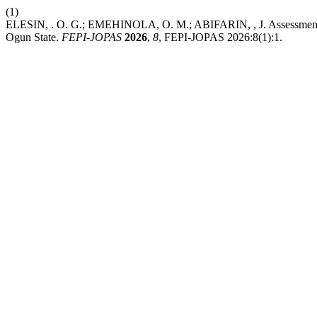
(1)
ELESIN, . O. G.; EMEHINOLA, O. M.; ABIFARIN, , J. Assessment o
Ogun State.
FEPI-JOPAS
2026
,
8
, FEPI-JOPAS 2026:8(1):1.